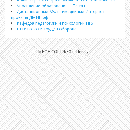
Управление образования г. Пензы
Дистанционные Мультимедийные Интернет-
проекты ДМИП.рф
Кафедра педагогики и психологии ПГУ
ГТО: Готов к труду и обороне!
МБОУ СОШ №30 г. Пензы
|