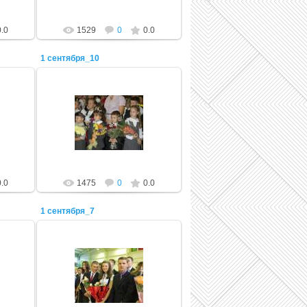
0.0
1529
0
0.0
1 сентября_10
22.11.2011
Admin
0.0
1475
0
0.0
1 сентября_7
22.11.2011
Admin