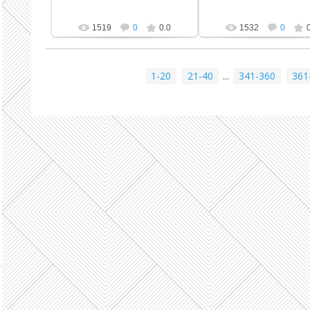
1519
0
0.0
1532
0
1-20
21-40
...
341-360
361