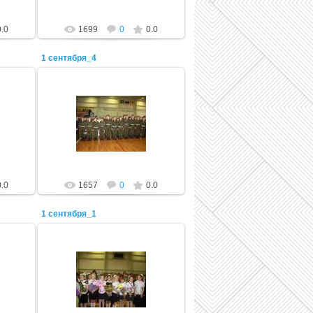
0.0
1699
0
0.0
1 сентября_4
22.11.2011
Admin
0.0
1657
0
0.0
1 сентября_1
22.11.2011
Admin