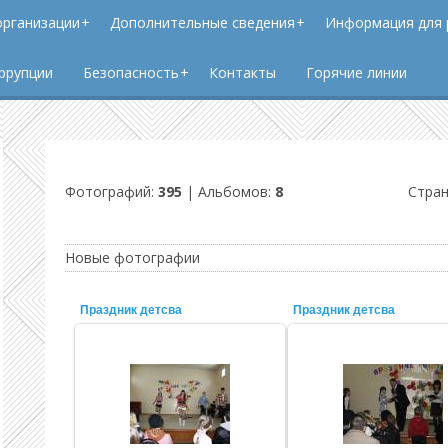
организации
Дополнительные сведения
Информация для 
ррупции
Безопасность
Контакты
Горячие линии
Фотографий:
395
| Альбомов:
8
Стра
Новые фотографии
Праздник детсва
Праздник детсва
22.11.2011
22.11.2011
Admin
Admin