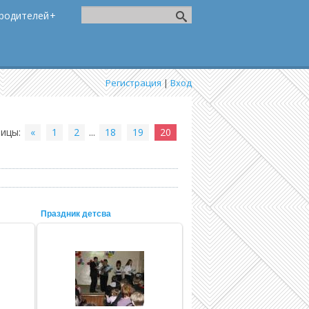
родителей
Регистрация
|
Вход
ницы
:
«
1
2
...
18
19
20
Праздник детсва
22.11.2011
Admin