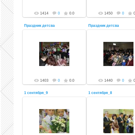
1414
0
0.0
1450
0
Праздник детсва
Праздник детсва
22.11.2011
22.11.2011
Admin
Admin
1403
0
0.0
1440
0
1 сентября_9
1 сентября_8
22.11.2011
22.11.2011
Admin
Admin