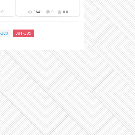
0.0
1641
0
0.0
-380
381-395