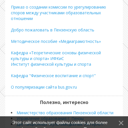
Приказ о создании комиссии по урегулированию
споров между участниками образовательных
отношении
Добро пожаловать в Пензенскую область
Методическое пособие «Медиаграмотность»
Кафедра «Теоретические основы физической
культуры и спорта» ИФКиС
Институт физической культуры и спорта
Кафедра "Физическое воспитание и спорт"
О популяризации сайта bus.gov.ru
Полезно, интересно
Министерство образования Пензенской области
Управление образования г. Пензы
Этот сайт использует файлы cookies для более
Дистанционные Мультимедийные Интернет-