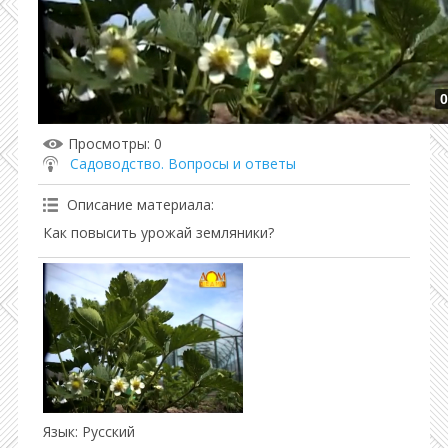
0
Просмотры
: 0
Садоводство. Вопросы и ответы
Описание материала
:
Как повысить урожай земляники?
Язык
: Русский