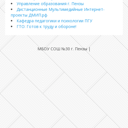
Управление образования г. Пензы
Дистанционные Мультимедийные Интернет-
проекты ДМИП.рф
Кафедра педагогики и психологии ПГУ
ГТО: Готов к труду и обороне!
МБОУ СОШ №30 г. Пензы
|