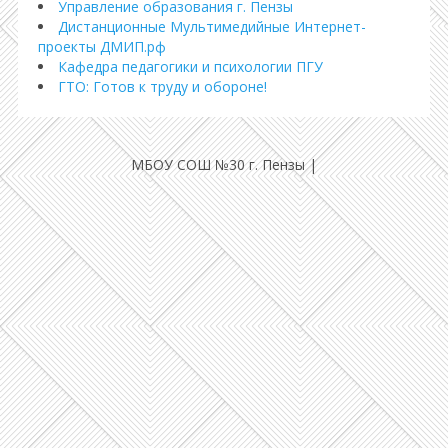
Управление образования г. Пензы
Дистанционные Мультимедийные Интернет-
проекты ДМИП.рф
Кафедра педагогики и психологии ПГУ
ГТО: Готов к труду и обороне!
МБОУ СОШ №30 г. Пензы
|