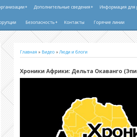
организации
Дополнительные сведения
Информация для 
ррупции
Безопасность
Контакты
Горячие линии
Главная
»
Видео
»
Люди и блоги
Хроники Африки: Дельта Окаванго (Эпи