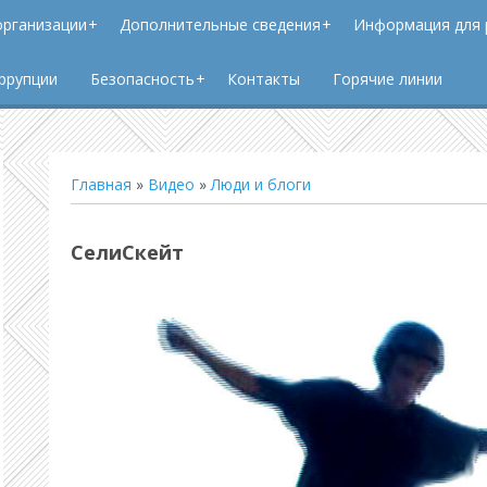
организации
Дополнительные сведения
Информация для 
ррупции
Безопасность
Контакты
Горячие линии
Главная
»
Видео
»
Люди и блоги
СелиСкейт