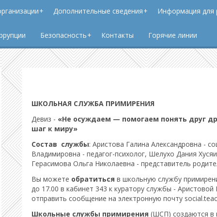
организации
Дополнительные сведения
Информация для 
ррупции
Безопасность
Контакты
Горячие линии
ШКОЛЬНАЯ СЛУЖБА ПРИМИРЕНИЯ
Девиз -
«Не осуждаем — помогаем понять друг др
шаг к миру»
Состав службы
: Аристова Галина Александровна - со
Владимировна - педагог-психолог, Шелухо Дания Хусяи
Герасимова Ольга Николаевна - представитель родит
Вы можете
обратиться
в школьную службу примирения
до 17.00 в кабинет 343 к куратору службы - Аристовой
отправить сообщение на электронную почту social.te
Школьные службы примирения
(ШСП) создаются в 