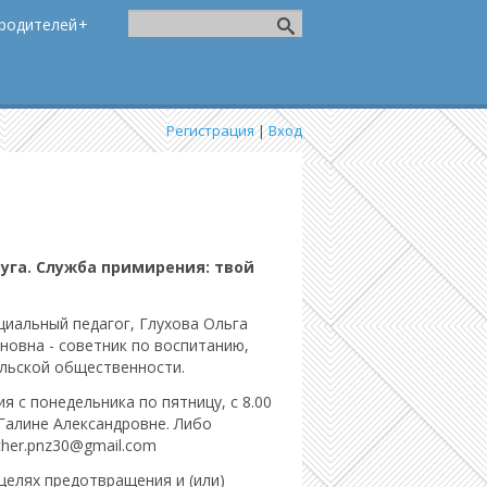
родителей
Регистрация
|
Вход
уга. Служба примирения: твой
циальный педагог, Глухова Ольга
новна - советник по воспитанию,
ельской общественности.
 с понедельника по пятницу, с 8.00
 Галине Александровне. Либо
acher.pnz30@gmail.com
целях предотвращения и (или)