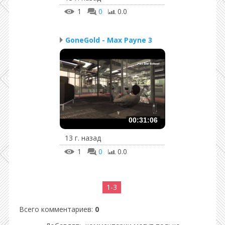
1
0
0.0
GoneGold - Max Payne 3
00:31:06
13 г. назад
1
0
0.0
1-3
Всего комментариев
:
0