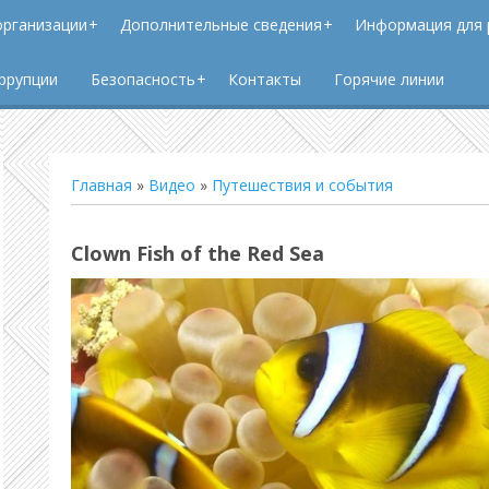
организации
Дополнительные сведения
Информация для 
ррупции
Безопасность
Контакты
Горячие линии
Главная
»
Видео
»
Путешествия и события
Clown Fish of the Red Sea