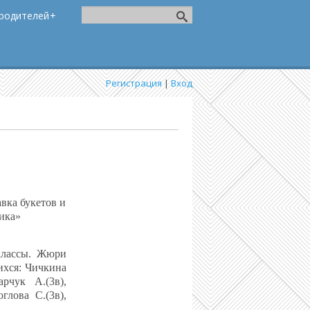
родителей
Регистрация
|
Вход
вка букетов и
ика»
 классы. Жюри
хся: Чичкина
арчук А.(3в),
оглова
С.(3в),