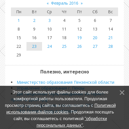
«
Февраль 2016
»
Пн
Вт
Ср
Чт
Пт
Сб
Вс
1
2
3
4
5
6
7
8
9
10
11
12
13
14
15
16
17
18
19
20
21
22
23
24
25
26
27
28
29
Полезно, интересно
Министерство образования Пензенской области
Управление образования г. Пензы
Этот сайт использует файлы cookies для более
Дистанционные Мультимедийные Интернет-
комфортной работы пользователя. Продолжая
проекты ДМИП.рф
Кафедра педагогики и психологии ПГУ
просмотр страниц сайта, вы соглашаетесь с
Политикой
ГТО: Готов к труду и обороне!
использования файлов cookies
. Продолжая посещать
сайт, вы соглашаетесь с политикой
"обработки
персональных данных"
.