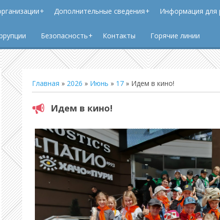
организации
Дополнительные сведения
Информация для 
ррупции
Безопасность
Контакты
Горячие линии
Главная
»
2026
»
Июнь
»
17
» Идем в кино!
Идем в кино!