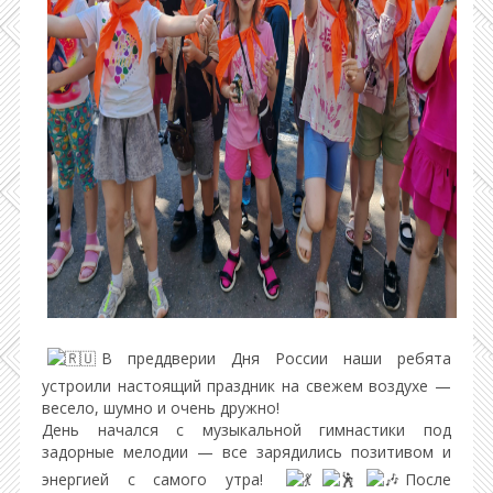
В преддверии Дня России наши ребята
устроили настоящий праздник на свежем воздухе —
весело, шумно и очень дружно!
День начался с музыкальной гимнастики под
задорные мелодии — все зарядились позитивом и
энергией с самого утра!
После