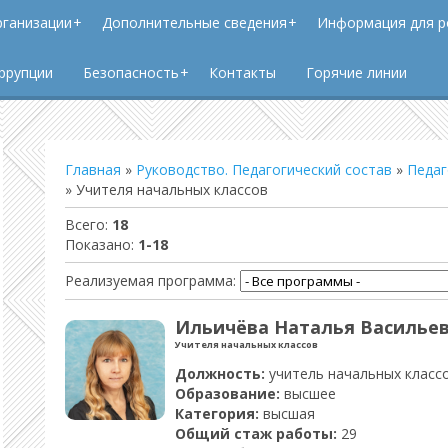
рганизации
Дополнительные сведения
Информация для р
ррупции
Безопасность
Контакты
Горячие линии
Главная
»
Руководство. Педагогический состав
»
Педаг
» Учителя начальных классов
Всего
:
18
Показано
:
1-18
Реализуемая программа
:
Ильичёва Наталья Василье
Учителя начальных классов
Должность:
учитель начальных класс
Образование:
высшее
Категория:
высшая
Общий стаж работы:
29