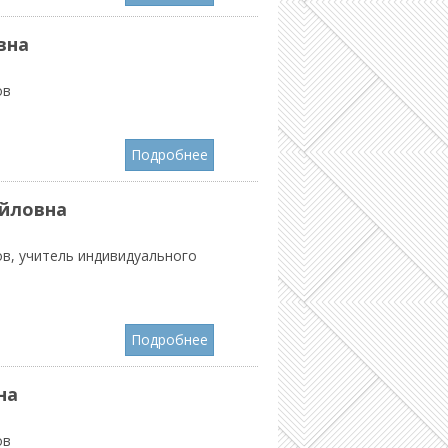
вна
ов
Подробнее
айловна
в, учитель индивидуального
Подробнее
на
ов