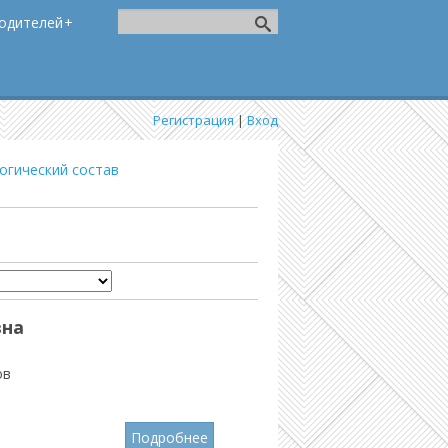
одителей
Регистрация
|
Вход
огический состав
вна
ов
Подробнее