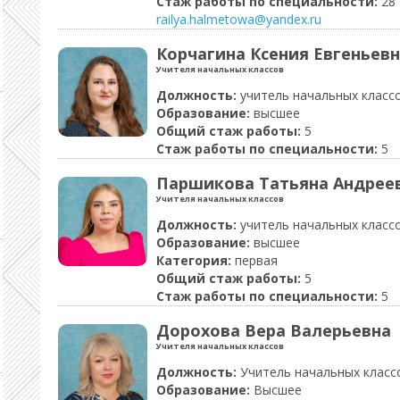
Стаж работы по специальности:
28
railya.halmetowa@yandex.ru
Корчагина Ксения Евгеньевн
Учителя начальных классов
Должность:
учитель начальных класс
Образование:
высшее
Общий стаж работы:
5
Стаж работы по специальности:
5
Паршикова Татьяна Андрее
Учителя начальных классов
Должность:
учитель начальных класс
Образование:
высшее
Категория:
первая
Общий стаж работы:
5
Стаж работы по специальности:
5
Дорохова Вера Валерьевна
Учителя начальных классов
Должность:
Учитель начальных класс
Образование:
Высшее