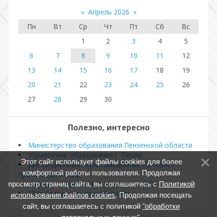
«
Апрель 2026
»
Пн
Вт
Ср
Чт
Пт
Сб
Вс
1
2
3
4
5
6
7
8
9
10
11
12
13
14
15
16
17
18
19
20
21
22
23
24
25
26
27
28
29
30
Полезно, интересно
Министерство образования Пензенской области
Управление образования г. Пензы
Этот сайт использует файлы cookies для более
Дистанционные Мультимедийные Интернет-
комфортной работы пользователя. Продолжая
проекты ДМИП.рф
Кафедра педагогики и психологии ПГУ
просмотр страниц сайта, вы соглашаетесь с
Политикой
ГТО: Готов к труду и обороне!
использования файлов cookies
. Продолжая посещать
сайт, вы соглашаетесь с политикой
"обработки