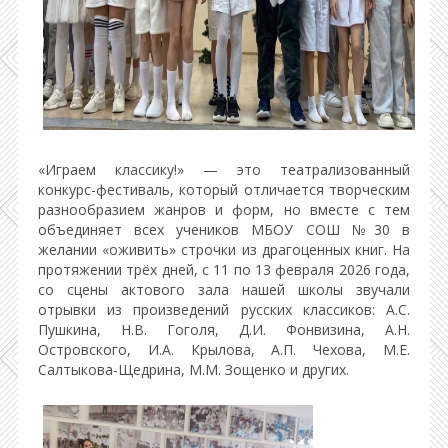
«Играем классику!» — это театрализованный
конкурс-фестиваль, который отличается творческим
разнообразием жанров и форм, но вместе с тем
объединяет всех учеников МБОУ СОШ №30 в
желании «оживить» строчки из драгоценных книг. На
протяжении трёх дней, с 11 по 13 февраля 2026 года,
со сцены актового зала нашей школы звучали
отрывки из произведений русских классиков: А.С.
Пушкина, Н.В. Гоголя, Д.И. Фонвизина, А.Н.
Островского, И.А. Крылова, А.П. Чехова, М.Е.
Салтыкова-Щедрина, М.М. Зощенко и других.